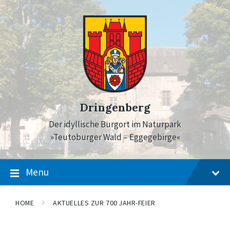
Skip
Skip
Skip
to
to
to
content
main
footer
navigation
Dringenberg
Der idyllische Burgort im Naturpark
»Teutoburger Wald – Eggegebirge«
Menu
HOME
AKTUELLES ZUR 700 JAHR-FEIER