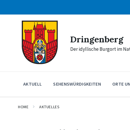
Skip
Skip
Skip
to
to
to
content
main
footer
navigation
Dringenberg
Der idyllische Burgort im N
AKTUELL
SEHENSWÜRDIGKEITEN
ORTE U
HOME
AKTUELLES