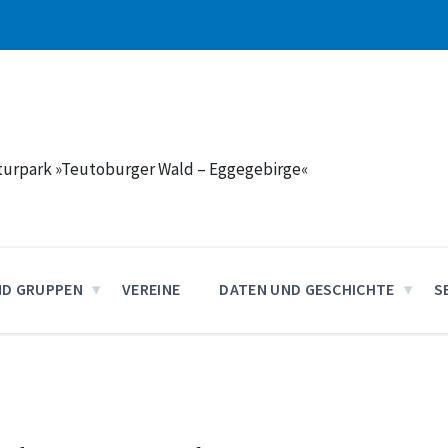
aturpark »Teutoburger Wald – Eggegebirge«
ND GRUPPEN
VEREINE
DATEN UND GESCHICHTE
S