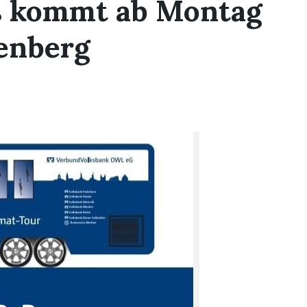
s kommt ab Montag
enberg
E