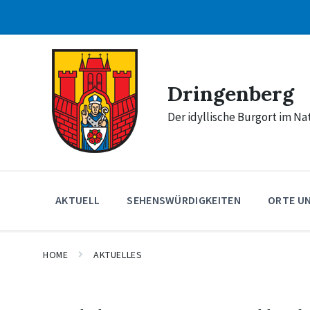
Skip
Skip
Skip
to
to
to
content
main
footer
navigation
Dringenberg
Der idyllische Burgort im N
AKTUELL
SEHENSWÜRDIGKEITEN
ORTE U
HOME
AKTUELLES