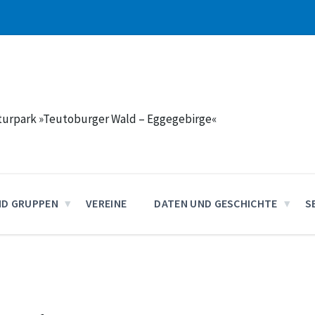
aturpark »Teutoburger Wald – Eggegebirge«
ND GRUPPEN
VEREINE
DATEN UND GESCHICHTE
S