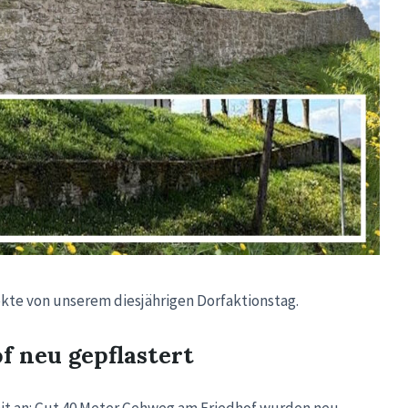
ekte von unserem diesjährigen Dorfaktionstag.
f neu gepflastert
it an: Gut 40 Meter Gehweg am Friedhof wurden neu