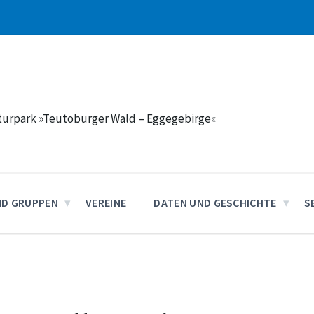
aturpark »Teutoburger Wald – Eggegebirge«
ND GRUPPEN
VEREINE
DATEN UND GESCHICHTE
S