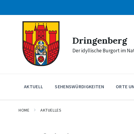
Skip
Skip
Skip
to
to
to
content
main
footer
navigation
Dringenberg
Der idyllische Burgort im N
AKTUELL
SEHENSWÜRDIGKEITEN
ORTE U
HOME
AKTUELLES