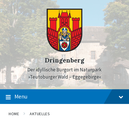
Skip
Skip
Skip
to
to
to
content
main
footer
navigation
Dringenberg
Der idyllische Burgort im Naturpark
»Teutoburger Wald – Eggegebirge«
Menu
HOME
AKTUELLES