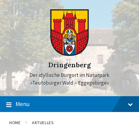
Skip
Skip
Skip
to
to
to
content
main
footer
navigation
Dringenberg
Der idyllische Burgort im Naturpark
»Teutoburger Wald – Eggegebirge«
Menu
HOME
AKTUELLES