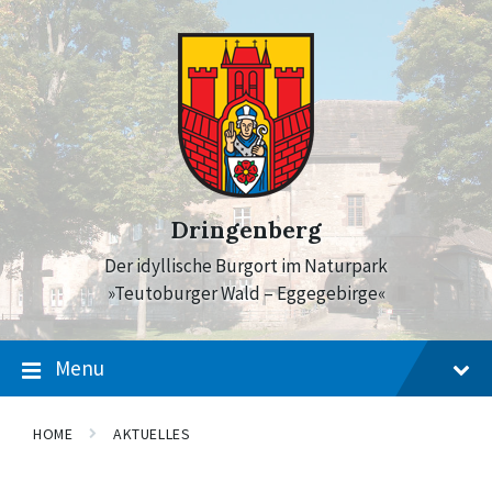
Skip
Skip
Skip
to
to
to
content
main
footer
navigation
Dringenberg
Der idyllische Burgort im Naturpark
»Teutoburger Wald – Eggegebirge«
Menu
HOME
AKTUELLES