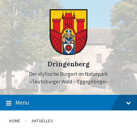
Skip
Skip
Skip
to
to
to
content
main
footer
navigation
Dringenberg
Der idyllische Burgort im Naturpark
»Teutoburger Wald – Eggegebirge«
Menu
HOME
AKTUELLES