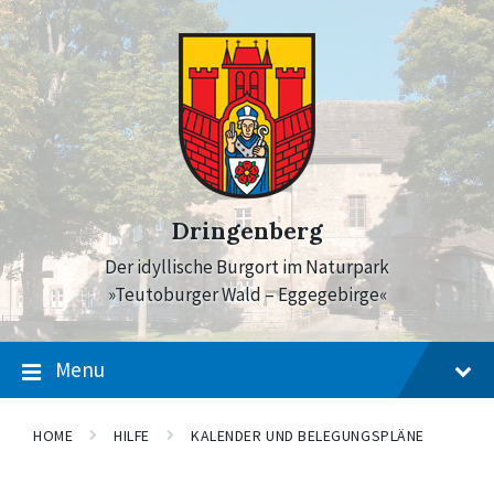
Skip
Skip
Skip
to
to
to
content
main
footer
navigation
Dringenberg
Der idyllische Burgort im Naturpark
»Teutoburger Wald – Eggegebirge«
Menu
HOME
HILFE
KALENDER UND BELEGUNGSPLÄNE