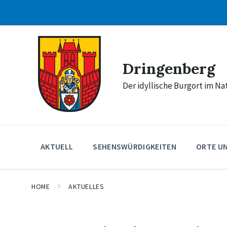
Skip
Skip
Skip
to
to
to
content
main
footer
navigation
Dringenberg
Der idyllische Burgort im N
AKTUELL
SEHENSWÜRDIGKEITEN
ORTE U
HOME
AKTUELLES