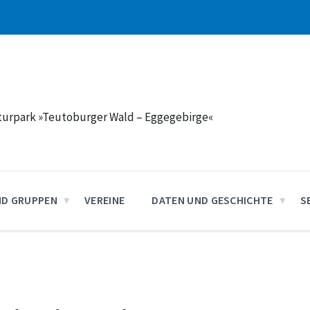
aturpark »Teutoburger Wald – Eggegebirge«
ND GRUPPEN
VEREINE
DATEN UND GESCHICHTE
S