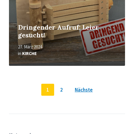
Dringender Aufruf: Leier
gesucht!
27. März 2024
in
KIRCHE
Seitennummerierung
1
2
Nächste
der
Beiträge