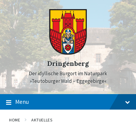
Skip
Skip
Skip
to
to
to
content
main
footer
navigation
Dringenberg
Der idyllische Burgort im Naturpark
»Teutoburger Wald – Eggegebirge«
Menu
HOME
AKTUELLES