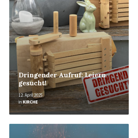
Read
More
Dringender Aufruf: Leiern
gesucht!
12. April 2025
in
KIRCHE
Read
More