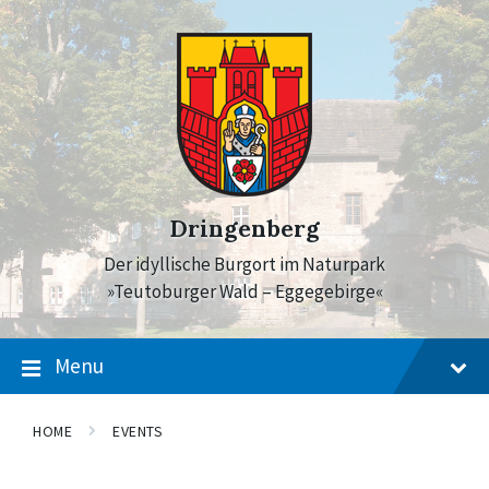
Skip
Skip
Skip
to
to
to
content
main
footer
navigation
Dringenberg
Der idyllische Burgort im Naturpark
»Teutoburger Wald – Eggegebirge«
Menu
HOME
EVENTS