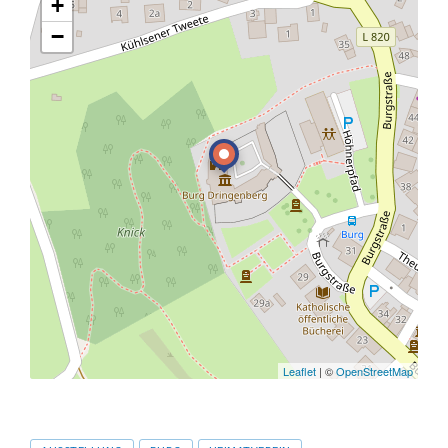
+
−
Leaflet
| ©
OpenStreetMap
Tags