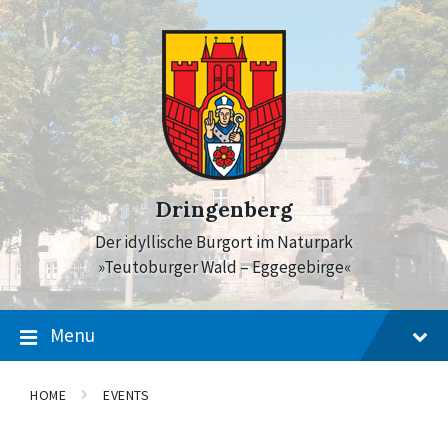
Skip
Skip
Skip
to
to
to
content
main
footer
navigation
Dringenberg
Der idyllische Burgort im Naturpark
»Teutoburger Wald – Eggegebirge«
Menu
HOME
EVENTS