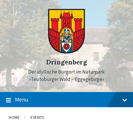
Skip
Skip
Skip
to
to
to
content
main
footer
navigation
Dringenberg
Der idyllische Burgort im Naturpark
»Teutoburger Wald – Eggegebirge«
Menu
HOME
EVENTS