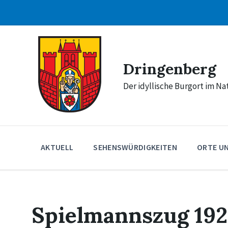
Skip
Skip
Skip
to
to
to
content
main
footer
navigation
Dringenberg
Der idyllische Burgort im N
AKTUELL
SEHENSWÜRDIGKEITEN
ORTE U
Spielmannszug 19