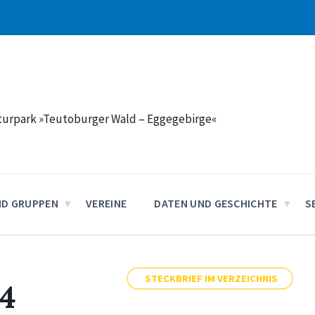
aturpark »Teutoburger Wald – Eggegebirge«
ND GRUPPEN
VEREINE
DATEN UND GESCHICHTE
S
STECKBRIEF IM VERZEICHNIS
24