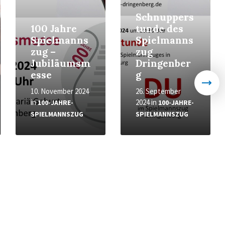
Schnuppers
100 Jahre
tunde des
Spielmanns
Spielmanns
zug –
zug
Jubiläumsm
Dringenber
esse
g
10. November 2024
26. September
in
2024
in
100-JAHRE-
100-JAHRE-
SPIELMANNSZUG
SPIELMANNSZUG