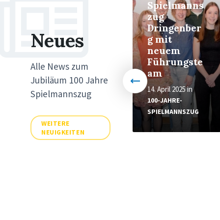
Spielmanns
Großes
zug
Jubiläumsw
Dringenber
Neues
ochenende -
g mit
100 Jahre
neuem
Spielmanns
Führungste
Alle News zum
zug
am
Jubiläum 100 Jahre
19. April 2024
in
14. April 2025
in
Spielmannszug
100-JAHRE-
100-JAHRE-
SPIELMANNSZUG
SPIELMANNSZUG
WEITERE
NEUIGKEITEN