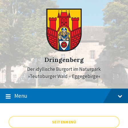
Skip
Skip
Skip
to
to
to
content
main
footer
navigation
Dringenberg
Der idyllische Burgort im Naturpark
»Teutoburger Wald – Eggegebirge«
Menu
SEITENMENÜ